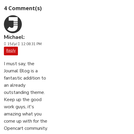
4 Comment(s)
Michael:
15
Eyl
12:08:31 PM
Reply
I must say, the
Journal Blog is a
fantastic addition to
an already
outstanding theme.
Keep up the good
work guys, it's
amazing what you
come up with for the
Opencart community.