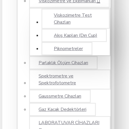
Viskozimetre ve Ekipmanları
Viskozimetre Test
Cihazları
Akış Kapları (Dın Cup)
Piknometreler
Parlaklık Ölçüm Cihazları
Spektrometre ve
Spektrofotometre
Gaussmetre Cihazları
Gaz Kaçak Dedektörleri
LABORATUVAR CİHAZLARI