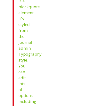
is a
blockquote
element.
It's
styled
from
the
Journal
admin
Typography
style.
You
can
edit
lots
of
options
including