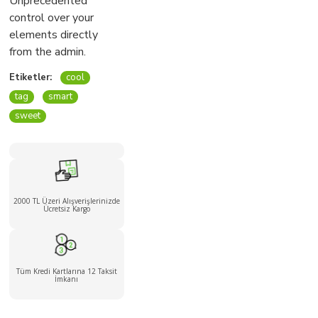
Unprecedented
control over your
elements directly
from the admin.
Etiketler:
cool
tag
smart
sweet
2000 TL Üzeri Alışverişlerinizde
Ücretsiz Kargo
Tüm Kredi Kartlarına 12 Taksit
İmkanı