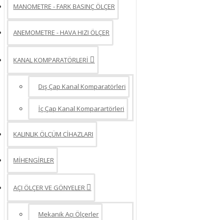
MANOMETRE - FARK BASINÇ ÖLÇER
ANEMOMETRE - HAVA HIZI ÖLÇER
KANAL KOMPARATÖRLERİ
Dış Çap Kanal Komparatörleri
İç Çap Kanal Komparartörleri
KALINLIK ÖLÇÜM CİHAZLARI
MİHENGİRLER
AÇI ÖLÇER VE GÖNYELER
Mekanik Açı Ölçerler