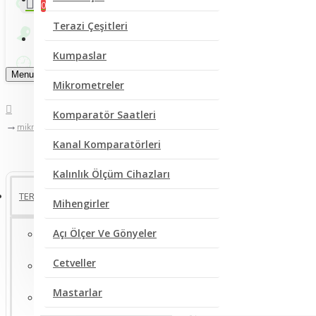
0
Terazi Çeşitleri
Bize Yazın
Kumpaslar
Menu
Mikrometreler
Komparatör Saatleri
mikrometreler
Kanal Komparatörleri
Kalınlık Ölçüm Cihazları
TERMOMETRE ÇEŞİTLERİ
Mihengirler
Açı Ölçer Ve Gönyeler
Sıcaklık Ölçer Dijital Termometreler
Cetveller
Buzdolabı Termometreleri
Mastarlar
Gıda Termometreleri/Saplama Tipli