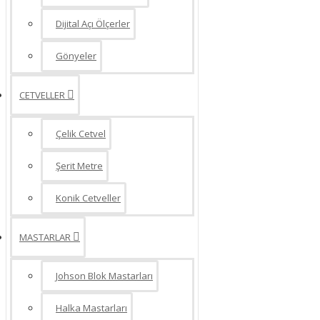
Dijital Açı Ölçerler
Gönyeler
CETVELLER
Çelik Cetvel
Şerit Metre
Konik Cetveller
MASTARLAR
Johson Blok Mastarları
Halka Mastarları