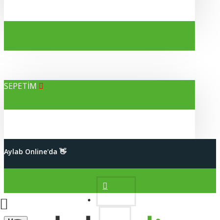
SEPETİM
Alışverişleriniz %100 Güvenli
Aylab Online'da 👋
2000 TL Üzeri Kargo Bedava
Hesabım