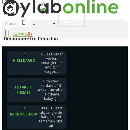
Siparişleriniz Hızlı Kargoda
Menu
Üye Ol
Bize Yazın
0 ürün - 0,00 TL
0
Dinamometre Cihazları
15:00'a kadar
verilen
HIZLI KARGO
siparişleriniz
aynı gün
kargoda!
Tüm kredi
kartlarına 12
12 TAKSIT
aya varan taksit
FIRSATI
ile ödeme
kolaylığı
2000 TL üzeri
alışverişlerde
KARGO BEDAVA
kargo ücreti
tamamen bize
ait