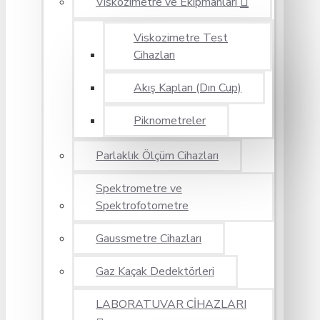
Viskozimetre ve Ekipmanları
Viskozimetre Test
Cihazları
Akış Kapları (Dın Cup)
Piknometreler
Parlaklık Ölçüm Cihazları
Spektrometre ve
Spektrofotometre
Gaussmetre Cihazları
Gaz Kaçak Dedektörleri
LABORATUVAR CİHAZLARI