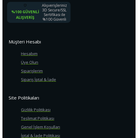
Alışverişleriniz
3D Secure/SSL
%100 GÜVENLI
Sertifikası ile
ALIŞVERIŞ
%100 Güvenli
Müşteri Hesabı
Hesabım
Üye Olun
Siparişlerim
Sipariş İptal & İade
Site Politikaları
Gizlilik Politikası
Teslimat Politikası
Genel İşlem Koşulları
İptal & İade Politikası