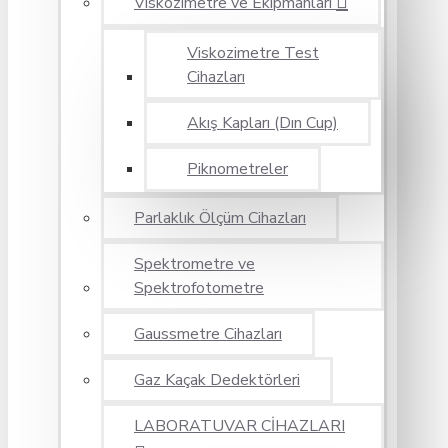
Viskozimetre ve Ekipmanları
Viskozimetre Test
Cihazları
Akış Kapları (Dın Cup)
Piknometreler
Parlaklık Ölçüm Cihazları
Spektrometre ve
Spektrofotometre
Gaussmetre Cihazları
Gaz Kaçak Dedektörleri
LABORATUVAR CİHAZLARI