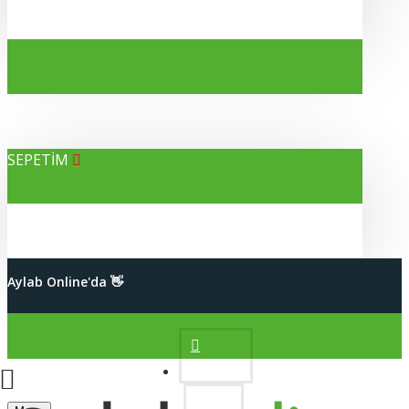
SEPETİM
Alışverişleriniz %100 Güvenli
Aylab Online'da 👋
2000 TL Üzeri Kargo Bedava
Hesabım
Siparişleriniz Hızlı Kargoda