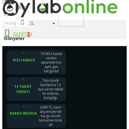
Menu
Üye Ol
Bize Yazın
0 ürün - 0,00 TL
0
Gönyeler
15:00'a kadar
verilen
HIZLI KARGO
siparişleriniz
aynı gün
kargoda!
Tüm kredi
kartlarına 12
12 TAKSIT
aya varan taksit
FIRSATI
ile ödeme
kolaylığı
2000 TL üzeri
alışverişlerde
KARGO BEDAVA
kargo ücreti
tamamen bize
ait