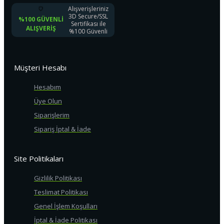
Alışverişleriniz
3D Secure/SSL
%100 GÜVENLI
Sertifikası ile
ALIŞVERIŞ
%100 Güvenli
Müşteri Hesabı
Hesabım
Üye Olun
Siparişlerim
Sipariş İptal & İade
Site Politikaları
Gizlilik Politikası
Teslimat Politikası
Genel İşlem Koşulları
İptal & İade Politikası