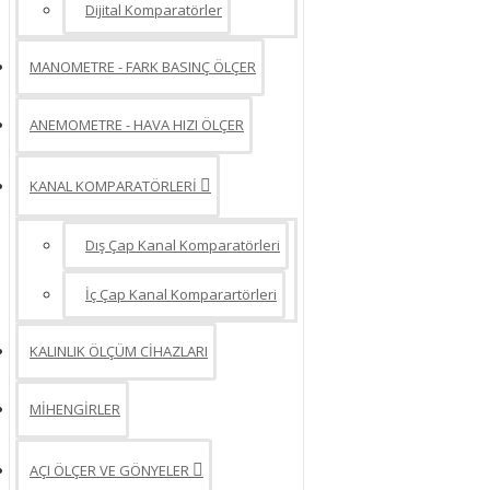
Dijital Komparatörler
MANOMETRE - FARK BASINÇ ÖLÇER
ANEMOMETRE - HAVA HIZI ÖLÇER
KANAL KOMPARATÖRLERİ
Dış Çap Kanal Komparatörleri
İç Çap Kanal Komparartörleri
KALINLIK ÖLÇÜM CİHAZLARI
MİHENGİRLER
AÇI ÖLÇER VE GÖNYELER