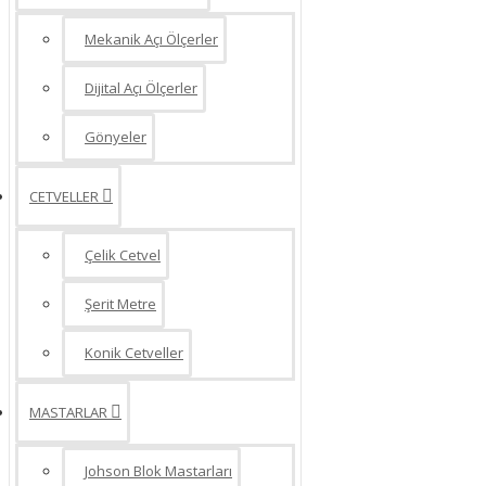
Mekanik Açı Ölçerler
Dijital Açı Ölçerler
Gönyeler
CETVELLER
Çelik Cetvel
Şerit Metre
Konik Cetveller
MASTARLAR
Johson Blok Mastarları