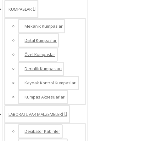
KUMPASLAR
Manometre - Fark Basınç Ölçer
Mekanik Kumpaslar
Dijital Kumpaslar
Özel Kumpaslar
Derinlik Kumpasları
Kaynak Kontrol Kumpasları
Kumpas Aksesuarları
LABORATUVAR MALZEMELERİ
Desikatör Kabinler