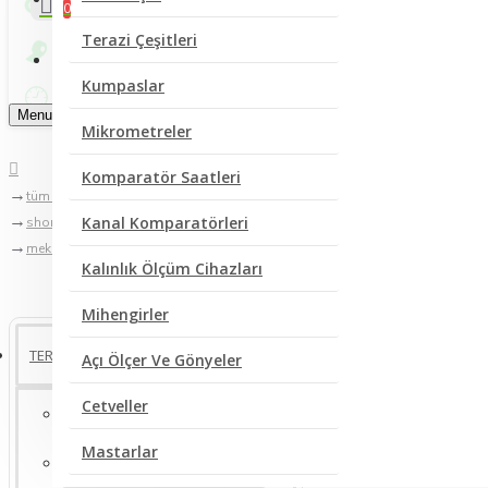
0
Terazi Çeşitleri
Bize Yazın
Kumpaslar
Menu
Mikrometreler
Komparatör Saatleri
tüm kategoriler
Kanal Komparatörleri
shore cihazları
mekanik shoremetreler
Kalınlık Ölçüm Cihazları
Mihengirler
TERMOMETRE ÇEŞİTLERİ
Açı Ölçer Ve Gönyeler
Cetveller
Sıcaklık Ölçer Dijital Termometreler
Mastarlar
Buzdolabı Termometreleri