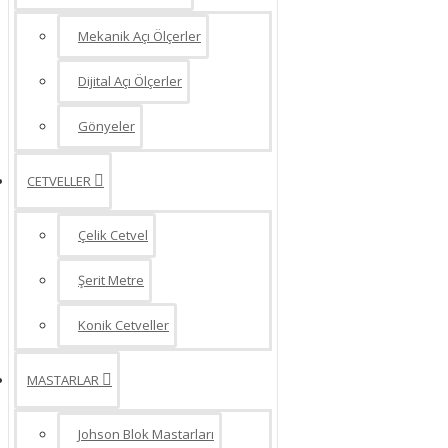
Mekanik Açı Ölçerler
Dijital Açı Ölçerler
Gönyeler
CETVELLER
Çelik Cetvel
Şerit Metre
Konik Cetveller
MASTARLAR
Johson Blok Mastarları