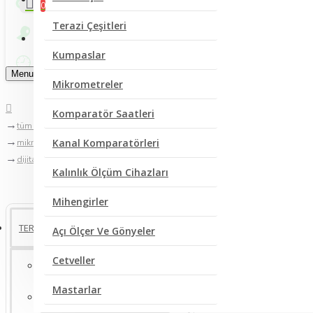
0
Terazi Çeşitleri
Bize Yazın
Kumpaslar
Menu
Mikrometreler
Komparatör Saatleri
tüm kategoriler
Kanal Komparatörleri
mikrometreler
dijital mikrometreler
Kalınlık Ölçüm Cihazları
Mihengirler
TERMOMETRE ÇEŞİTLERİ
Açı Ölçer Ve Gönyeler
Cetveller
Sıcaklık Ölçer Dijital Termometreler
Mastarlar
Buzdolabı Termometreleri