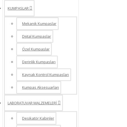
KUMPASLAR
Manometre - Fark Basınç Ölçer
Mekanik Kumpaslar
Dijital Kumpaslar
Özel Kumpaslar
Derinlik Kumpasları
Kaynak Kontrol Kumpasları
Kumpas Aksesuarları
LABORATUVAR MALZEMELERİ
Desikatör Kabinler