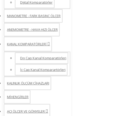
Dijital Komparatörler
MANOMETRE - FARK BASINÇ ÖLÇER
ANEMOMETRE - HAVA HIZI ÖLÇER
KANAL KOMPARATÖRLERİ
Dış Çap Kanal Komparatörleri
İç Çap Kanal Komparartörleri
KALINLIK ÖLÇÜM CİHAZLARI
MİHENGİRLER
AÇI ÖLÇER VE GÖNYELER