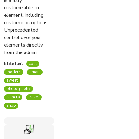
is a fully
customizable
hr
element, including
custom icon options.
Unprecedented
control over your
elements directly
from the admin.
Etiketler:
cool
modern
smart
sweet
photography
camera
travel
shop