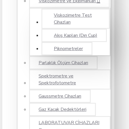
Viskozimetre ve Ekipmanları
Viskozimetre Test
Cihazları
Akış Kapları (Dın Cup)
Piknometreler
Parlaklık Ölçüm Cihazları
Spektrometre ve
Spektrofotometre
Gaussmetre Cihazları
Gaz Kaçak Dedektörleri
LABORATUVAR CİHAZLARI