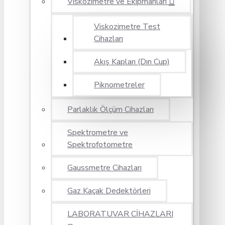
Viskozimetre ve Ekipmanları
Viskozimetre Test
Cihazları
Akış Kapları (Dın Cup)
Piknometreler
Parlaklık Ölçüm Cihazları
Spektrometre ve
Spektrofotometre
Gaussmetre Cihazları
Gaz Kaçak Dedektörleri
LABORATUVAR CİHAZLARI