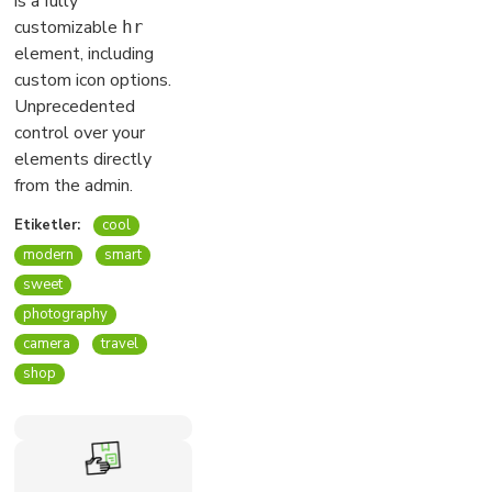
is a fully
customizable
hr
element, including
custom icon options.
Unprecedented
control over your
elements directly
from the admin.
Etiketler:
cool
modern
smart
sweet
photography
camera
travel
shop