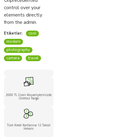
Unprecedented
control over your
elements directly
from the admin.
Etiketler:
cool
modern
photography
camera
travel
2000 TL Üzeri Alışverişlerinizde
Ücretsiz Kargo
Tüm Kredi Kartlarına 12 Taksit
İmkanı