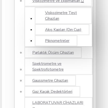
Viskozimetre ve Ekipmanları
Viskozimetre Test
Cihazları
Akış Kapları (Dın Cup)
Piknometreler
Parlaklık Ölçüm Cihazları
Spektrometre ve
Spektrofotometre
Gaussmetre Cihazları
Gaz Kaçak Dedektörleri
LABORATUVAR CİHAZLARI