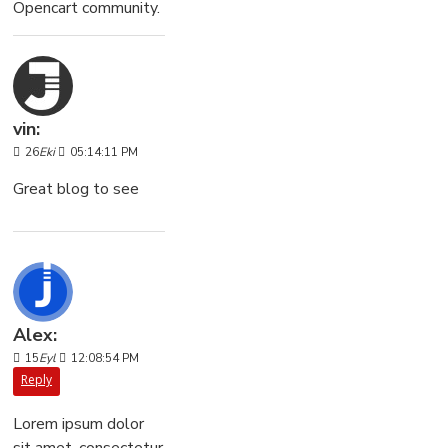
Opencart community.
vin:
26
Eki
05:14:11 PM
Great blog to see
Alex:
15
Eyl
12:08:54 PM
Reply
Lorem ipsum dolor