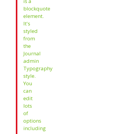
is a
blockquote
element.
It's
styled
from
the
Journal
admin
Typography
style.
You
can
edit
lots
of
options
including