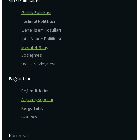
Site Politikaları
Gizlilik Politikası
Teslimat Politikası
Genel İşlem Koşulları
İptal & İade Politikası
Mesafeli Satış
Sözleşmesi
Üyelik Sözleşmesi
Bağlantılar
Beğendiklerim
Alışveriş Sepetim
Kargo Takibi
E-Bülten
Kurumsal