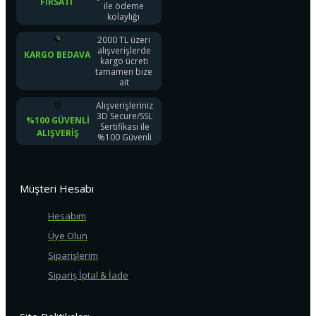
FIRSATI
ile ödeme
kolaylığı
2000 TL üzeri
alışverişlerde
KARGO BEDAVA
kargo ücreti
tamamen bize
ait
Alışverişleriniz
3D Secure/SSL
%100 GÜVENLI
Sertifikası ile
ALIŞVERIŞ
%100 Güvenli
Müşteri Hesabı
Hesabım
Üye Olun
Siparişlerim
Sipariş İptal & İade