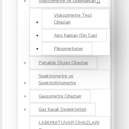
Viskozimetre ve Ekipmanları
Viskozimetre Test
Cihazları
Akış Kapları (Dın Cup)
Piknometreler
Parlaklık Ölçüm Cihazları
Spektrometre ve
Spektrofotometre
Gaussmetre Cihazları
Gaz Kaçak Dedektörleri
LABORATUVAR CİHAZLARI