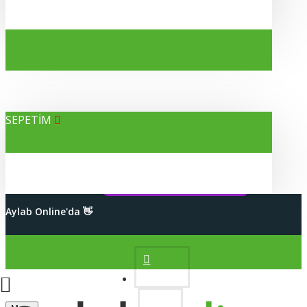
SEPETİM
Alışverişleriniz %100 Güvenli
Aylab Online'da 👋
2000 TL Üzeri Kargo Bedava
Hesabım