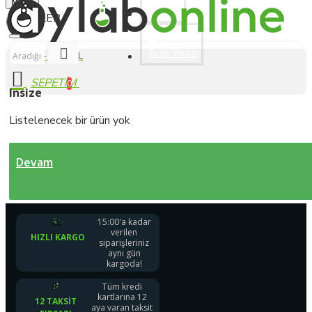
Siparişleriniz Hızlı Kargoda
Menu
Üye Ol
Bize Yazın
0 ürün - 0,00 TL
0
Insize
Listelenecek bir ürün yok
Devam
15:00'a kadar
verilen
HIZLI KARGO
siparişleriniz
aynı gün
kargoda!
Tüm kredi
kartlarına 12
12 TAKSIT
aya varan taksit