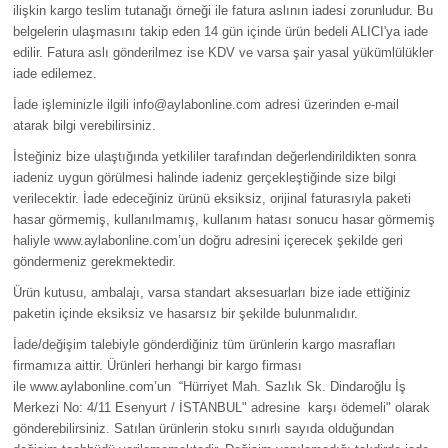
ilişkin kargo teslim tutanağı örneği ile fatura aslının iadesi zorunludur. Bu
belgelerin ulaşmasını takip eden 14 gün içinde ürün bedeli ALICI'ya iade
edilir. Fatura aslı gönderilmez ise KDV ve varsa şair yasal yükümlülükler
iade edilemez.
İade işleminizle ilgili info@aylabonline.com adresi üzerinden e-mail
atarak bilgi verebilirsiniz.
İsteğiniz bize ulaştığında yetkililer tarafından değerlendirildikten sonra
iadeniz uygun görülmesi halinde iadeniz gerçekleştiğinde size bilgi
verilecektir. İade edeceğiniz ürünü eksiksiz, orijinal faturasıyla paketi
hasar görmemiş, kullanılmamış, kullanım hatası sonucu hasar görmemiş
haliyle
www.aylabonline.com’un doğru adresini içerecek şekilde geri
göndermeniz gerekmektedir.
Ürün kutusu, ambalajı, varsa standart aksesuarları bize iade ettiğiniz
paketin içinde eksiksiz ve hasarsız bir şekilde bulunmalıdır.
İade/değişim talebiyle gönderdiğiniz tüm ürünlerin kargo masrafları
firmamıza aittir. Ürünleri herhangi bir kargo firması
ile
www.aylabonline.com’un “
Hürriyet Mah. Sazlık Sk. Dindaroğlu İş
Merkezi No: 4/11 Esenyurt / İSTANBUL"
adresine
karşı ödemeli" olarak
gönderebilirsiniz. Satılan ürünlerin stoku sınırlı sayıda olduğundan