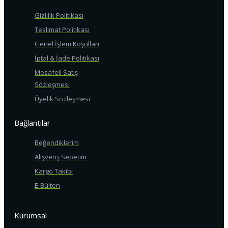
Gizlilik Politikası
Teslimat Politikası
Genel İşlem Koşulları
İptal & İade Politikası
Mesafeli Satış
Sözleşmesi
Üyelik Sözleşmesi
Bağlantılar
Beğendiklerim
Alışveriş Sepetim
Kargo Takibi
E-Bülten
Kurumsal