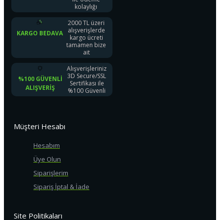
kolaylığı
2000 TL üzeri
alışverişlerde
KARGO BEDAVA
kargo ücreti
tamamen bize
ait
Alışverişleriniz
3D Secure/SSL
%100 GÜVENLI
Sertifikası ile
ALIŞVERIŞ
%100 Güvenli
Müşteri Hesabı
Hesabım
Üye Olun
Siparişlerim
Sipariş İptal & İade
Site Politikaları