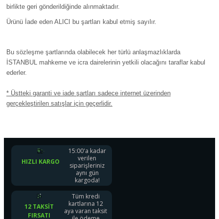
birlikte geri gönderildiğinde alınmaktadır.
Ürünü İade eden ALICI bu şartları kabul etmiş sayılır.
Bu sözleşme şartlarında olabilecek her türlü anlaşmazlıklarda
İSTANBUL mahkeme ve icra dairelerinin yetkili olacağını taraflar kabul
ederler.
* Üstteki garanti ve iade şartları sadece internet üzerinden
gerçekleştirilen satışlar için geçerlidir.
15:00'a kadar
verilen
HIZLI KARGO
siparişleriniz
aynı gün
kargoda!
Tüm kredi
kartlarına 12
12 TAKSIT
aya varan taksit
FIRSATI
ile ödeme