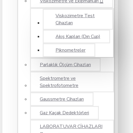
Viskozimetre ve Ekipmanları
Viskozimetre Test
Cihazları
Akış Kapları (Dın Cup)
Piknometreler
Parlaklık Ölçüm Cihazları
Spektrometre ve
Spektrofotometre
Gaussmetre Cihazları
Gaz Kaçak Dedektörleri
LABORATUVAR CİHAZLARI