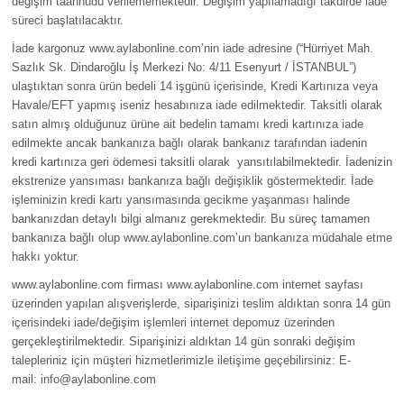
değişim taahhüdü verilememektedir. Değişim yapılamadığı takdirde iade
süreci başlatılacaktır.
İade kargonuz
www.aylabonline.com’nin iade adresine (“Hürriyet Mah.
Sazlık Sk. Dindaroğlu İş Merkezi No: 4/11 Esenyurt / İSTANBUL
”)
ulaştıktan sonra ürün bedeli 14 işgünü içerisinde, Kredi Kartınıza veya
Havale/EFT yapmış iseniz hesabınıza iade edilmektedir. Taksitli olarak
satın almış olduğunuz ürüne ait bedelin tamamı kredi kartınıza iade
edilmekte ancak bankanıza bağlı olarak bankanız tarafından iadenin
kredi kartınıza geri ödemesi taksitli olarak yansıtılabilmektedir. İadenizin
ekstrenize yansıması bankanıza bağlı değişiklik göstermektedir. İade
işleminizin kredi kartı yansımasında gecikme yaşanması halinde
bankanızdan detaylı bilgi almanız gerekmektedir. Bu süreç tamamen
bankanıza bağlı olup
www.aylabonline.com’un bankanıza müdahale etme
hakkı yoktur.
www.aylabonline.com
firması www.aylabonline.com internet sayfası
üzerinden yapılan alışverişlerde, siparişinizi teslim aldıktan sonra 14 gün
içerisindeki iade/değişim işlemleri internet depomuz üzerinden
gerçekleştirilmektedir. Siparişinizi aldıktan 14 gün sonraki değişim
talepleriniz için müşteri hizmetlerimizle iletişime geçebilirsiniz: E-
mail: info@aylabonline.com