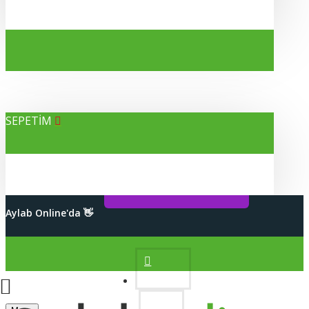
SEPETİM
Alışverişleriniz %100 Güvenli
Aylab Online'da 👋
2000 TL Üzeri Kargo Bedava
Hesabım