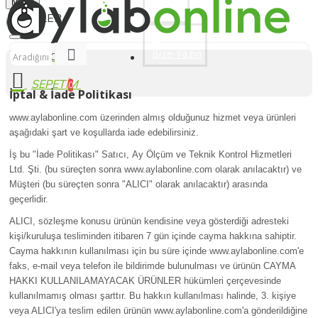
Siparişleriniz Hızlı Kargoda
Menu
Üye Ol
Bize Yazın
0 ürün - 0,00 TL
0
İptal & İade Politikası
www.aylabonline.com üzerinden almış olduğunuz hizmet veya ürünleri
aşağıdaki şart ve koşullarda iade edebilirsiniz.
İş bu "İade Politikası" Satıcı,
Ay Ölçüm ve Teknik Kontrol Hizmetleri
Ltd. Şti.
(bu süreçten sonra
www.aylabonline.com
olarak anılacaktır) ve
Müşteri (bu süreçten sonra "ALICI" olarak anılacaktır) arasında
geçerlidir.
ALICI, sözleşme konusu ürünün kendisine veya gösterdiği adresteki
kişi/kuruluşa tesliminden itibaren 7 gün içinde cayma hakkına sahiptir.
Cayma hakkının kullanılması için bu süre içinde
www.aylabonline.com'e
faks, e-mail veya telefon ile bildirimde bulunulması ve ürünün CAYMA
HAKKI KULLANILAMAYACAK ÜRÜNLER hükümleri çerçevesinde
kullanılmamış olması şarttır. Bu hakkın kullanılması halinde, 3. kişiye
veya ALICI'ya teslim edilen ürünün
www.aylabonline.com'a gönderildiğine