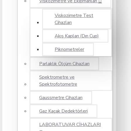
Viskozimetre ve Ekipmanları
Viskozimetre Test
Cihazları
Akış Kapları (Dın Cup)
Piknometreler
Parlaklık Ölçüm Cihazları
Spektrometre ve
Spektrofotometre
Gaussmetre Cihazları
Gaz Kaçak Dedektörleri
LABORATUVAR CİHAZLARI