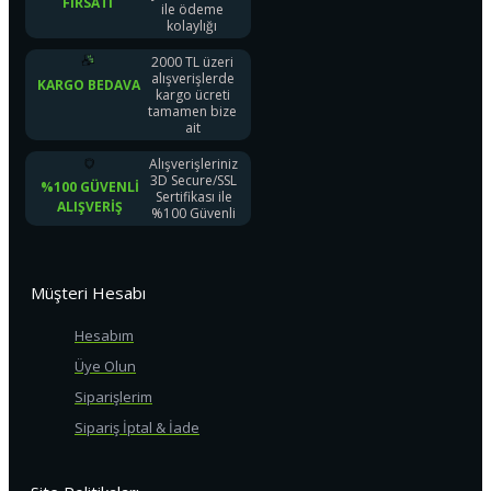
FIRSATI
ile ödeme
kolaylığı
2000 TL üzeri
alışverişlerde
KARGO BEDAVA
kargo ücreti
tamamen bize
ait
Alışverişleriniz
3D Secure/SSL
%100 GÜVENLI
Sertifikası ile
ALIŞVERIŞ
%100 Güvenli
Müşteri Hesabı
Hesabım
Üye Olun
Siparişlerim
Sipariş İptal & İade