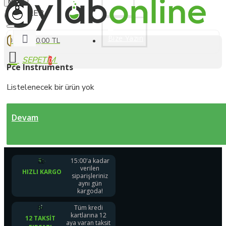
Menu
Üye Ol
Bize Yazın
0 ürün - 0,00 TL
0
Pce Instruments
Listelenecek bir ürün yok
Devam
15:00'a kadar
verilen
HIZLI KARGO
siparişleriniz
aynı gün
kargoda!
Tüm kredi
kartlarına 12
12 TAKSIT
aya varan taksit