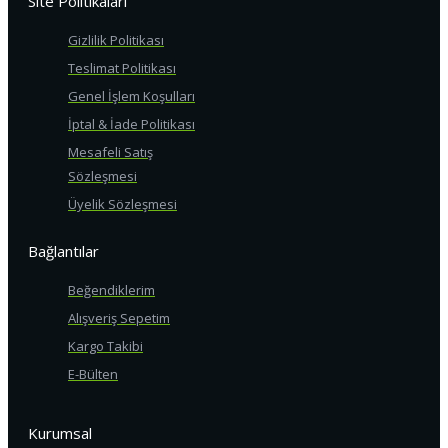
Site Politikaları
Gizlilik Politikası
Teslimat Politikası
Genel İşlem Koşulları
İptal & İade Politikası
Mesafeli Satış
Sözleşmesi
Üyelik Sözleşmesi
Bağlantılar
Beğendiklerim
Alışveriş Sepetim
Kargo Takibi
E-Bülten
Kurumsal