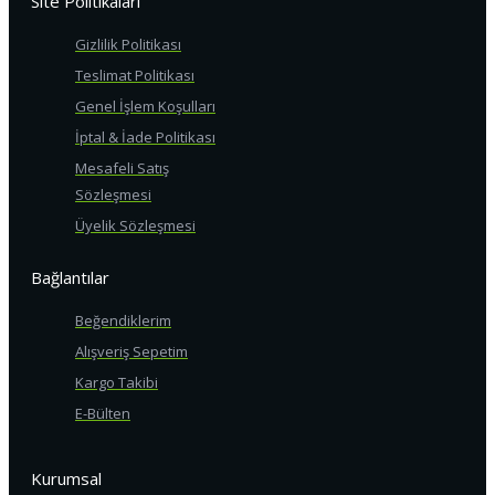
Site Politikaları
Gizlilik Politikası
Teslimat Politikası
Genel İşlem Koşulları
İptal & İade Politikası
Mesafeli Satış
Sözleşmesi
Üyelik Sözleşmesi
Bağlantılar
Beğendiklerim
Alışveriş Sepetim
Kargo Takibi
E-Bülten
Kurumsal