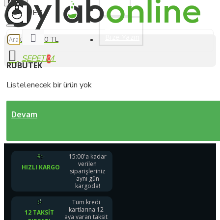
Menu
Üye Ol
Bize Yazın
0 ürün - 0,00 TL
0
RUBUTEK
Listelenecek bir ürün yok
Devam
15:00'a kadar
verilen
HIZLI KARGO
siparişleriniz
aynı gün
kargoda!
Tüm kredi
kartlarına 12
12 TAKSIT
aya varan taksit