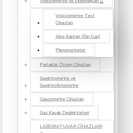
Viskozimetre ve Ekipmanları
Viskozimetre Test
Cihazları
Akış Kapları (Dın Cup)
Piknometreler
Parlaklık Ölçüm Cihazları
Spektrometre ve
Spektrofotometre
Gaussmetre Cihazları
Gaz Kaçak Dedektörleri
LABORATUVAR CİHAZLARI