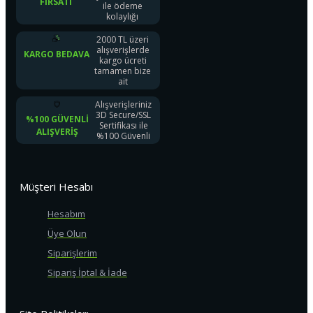
FIRSATI
ile ödeme
kolaylığı
2000 TL üzeri
alışverişlerde
KARGO BEDAVA
kargo ücreti
tamamen bize
ait
Alışverişleriniz
3D Secure/SSL
%100 GÜVENLI
Sertifikası ile
ALIŞVERIŞ
%100 Güvenli
Müşteri Hesabı
Hesabım
Üye Olun
Siparişlerim
Sipariş İptal & İade