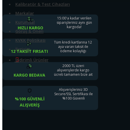
Video Optik Ölçüm Sistemi Ve Profil Projektörler
Kalibratör & Test Cihazları
Markalar
Anemometre - Hava Hızı Ölçer
15:00'a kadar verilen
Kurumsal
siparişleriniz aynı gün
Büyüteç Ve Mikroskop
kargoda!
HIZLI KARGO
Görüş & Öneri
Yüzey Pürüzlülük Ölçüm Cihazları
KVKK Politikası
Tüm kredi kartlarına 12
aya varan taksit ile
İletişim
ödeme kolaylığı
Video Broskop Cihazları
12 TAKSIT FIRSATI
İndirimli Ürünler
Takometreler
2000 TL üzeri
alışverişlerde kargo
ücreti tamamen bize ait
KARGO BEDAVA
Multimetreler
Pens Ampermetreler
Alışverişleriniz 3D
Secure/SSL Sertifikası ile
%100 Güvenli
%100 GÜVENLI
Shore Cihazları
ALIŞVERIŞ
Dinamometre Cihazları
Sertlik Ölçüm Cihazları