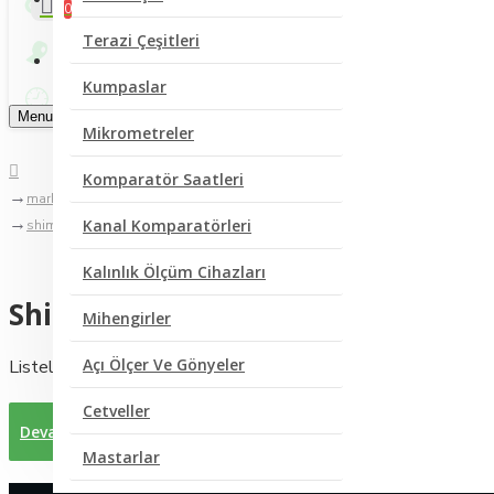
0
Terazi Çeşitleri
Bize Yazın
Kumpaslar
Menu
Mikrometreler
Komparatör Saatleri
markalar
Kanal Komparatörleri
shimadzu
Kalınlık Ölçüm Cihazları
Shimadzu
Mihengirler
Açı Ölçer Ve Gönyeler
Listelenecek bir ürün yok
Cetveller
Devam
Mastarlar