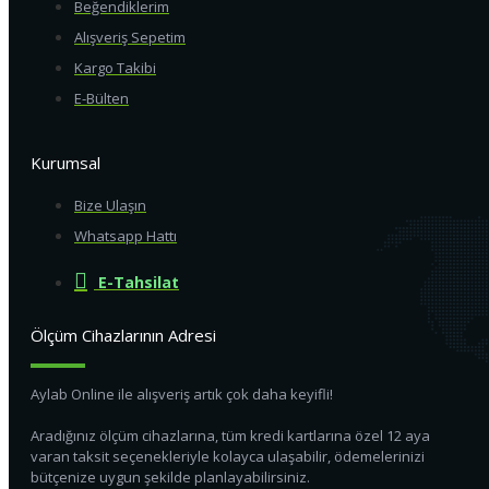
Beğendiklerim
Alışveriş Sepetim
Manometre - Fark Basınç Ölçer
Kargo Takibi
E-Bülten
Kurumsal
Bize Ulaşın
Whatsapp Hattı
E-Tahsilat
Ölçüm Cihazlarının Adresi
Aylab Online ile alışveriş artık çok daha keyifli!
Aradığınız ölçüm cihazlarına, tüm kredi kartlarına özel 12 aya
varan taksit seçenekleriyle kolayca ulaşabilir, ödemelerinizi
bütçenize uygun şekilde planlayabilirsiniz.