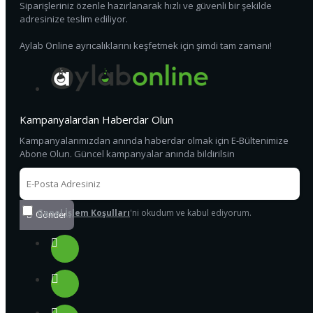
Siparişleriniz özenle hazırlanarak hızlı ve güvenli bir şekilde
adresinize teslim ediliyor.
Aylab Online ayrıcalıklarını keşfetmek için şimdi tam zamanı!
Kampanyalardan Haberdar Olun
Kampanyalarımızdan anında haberdar olmak için E-Bültenimize
Abone Olun. Güncel kampanyalar anında bildirilsin
Genel İşlem Koşulları
'ni okudum ve kabul ediyorum.
Gönder