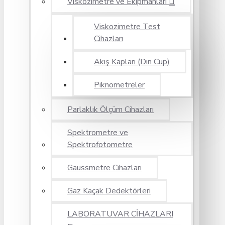
Viskozimetre ve Ekipmanları
Viskozimetre Test
Cihazları
Akış Kapları (Dın Cup)
Piknometreler
Parlaklık Ölçüm Cihazları
Spektrometre ve
Spektrofotometre
Gaussmetre Cihazları
Gaz Kaçak Dedektörleri
LABORATUVAR CİHAZLARI