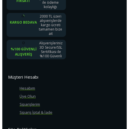
FIRSATI
ile ödeme
kolaylığı
2000 TL üzeri
alışverişlerde
KARGO BEDAVA
kargo ücreti
tamamen bize
ait
Alışverişleriniz
3D Secure/SSL
%100 GÜVENLI
Sertifikası ile
ALIŞVERIŞ
%100 Güvenli
Müşteri Hesabı
Hesabım
Üye Olun
Siparişlerim
Sipariş İptal & İade