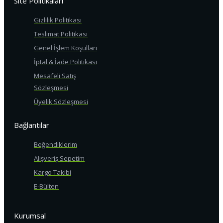
Site Politikaları
Gizlilik Politikası
Teslimat Politikası
Genel İşlem Koşulları
İptal & İade Politikası
Mesafeli Satış
Sözleşmesi
Üyelik Sözleşmesi
Bağlantılar
Beğendiklerim
Alışveriş Sepetim
Kargo Takibi
E-Bülten
Kurumsal