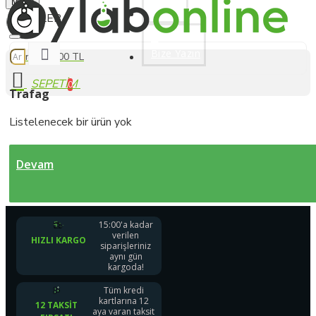
Menu
Üye Ol
Bize Yazın
0 ürün - 0,00 TL
0
Trafag
Listelenecek bir ürün yok
Devam
15:00'a kadar
verilen
HIZLI KARGO
siparişleriniz
aynı gün
kargoda!
Tüm kredi
kartlarına 12
12 TAKSIT
aya varan taksit