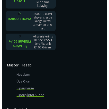
FIRSATI
ile ödeme
kolaylığı
2000 TL üzeri
alışverişlerde
KARGO BEDAVA
kargo ücreti
tamamen bize
ait
Alışverişleriniz
3D Secure/SSL
%100 GÜVENLI
Sertifikası ile
ALIŞVERIŞ
%100 Güvenli
Müşteri Hesabı
Hesabım
Üye Olun
Siparişlerim
Sipariş İptal & İade