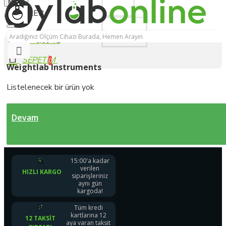
Menu
Üye Ol
Bize Yazın
0 ürün - 0,00 TL
0
Weightlab Instruments
Listelenecek bir ürün yok
Devam
15:00'a kadar
verilen
HIZLI KARGO
siparişleriniz
aynı gün
kargoda!
Tüm kredi
kartlarına 12
12 TAKSIT
aya varan taksit