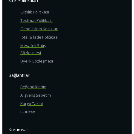
Site Politikaları
Gizlilik Politikası
Teslimat Politikası
Genel İşlem Koşulları
İptal & İade Politikası
Mesafeli Satış
Sözleşmesi
Üyelik Sözleşmesi
Bağlantılar
Beğendiklerim
Alışveriş Sepetim
Kargo Takibi
E-Bülten
Kurumsal