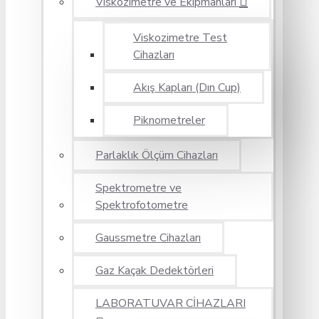
Viskozimetre ve Ekipmanları
Viskozimetre Test
Cihazları
Akış Kapları (Dın Cup)
Piknometreler
Parlaklık Ölçüm Cihazları
Spektrometre ve
Spektrofotometre
Gaussmetre Cihazları
Gaz Kaçak Dedektörleri
LABORATUVAR CİHAZLARI