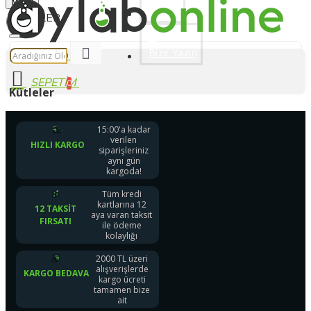
Siparişleriniz Hızlı Kargoda
Menu
Üye Ol
Bize Yazın
0 ürün - 0,00 TL
0
Kütleler
15:00'a kadar
verilen
HIZLI KARGO
siparişleriniz
aynı gün
kargoda!
Tüm kredi
kartlarına 12
12 TAKSIT
aya varan taksit
FIRSATI
ile ödeme
kolaylığı
2000 TL üzeri
alışverişlerde
KARGO BEDAVA
kargo ücreti
tamamen bize
ait