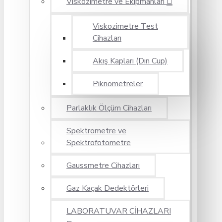
Viskozimetre ve Ekipmanları
Viskozimetre Test
Cihazları
Akış Kapları (Dın Cup)
Piknometreler
Parlaklık Ölçüm Cihazları
Spektrometre ve
Spektrofotometre
Gaussmetre Cihazları
Gaz Kaçak Dedektörleri
LABORATUVAR CİHAZLARI