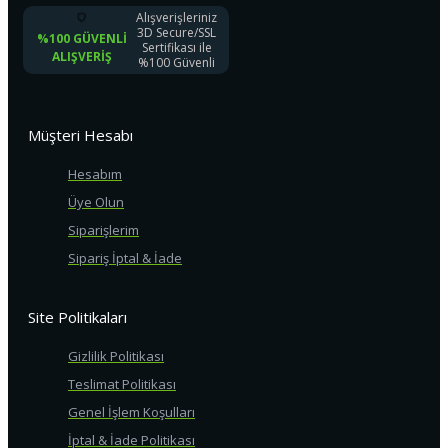
Alışverişleriniz
3D Secure/SSL
%100 GÜVENLI
Sertifikası ile
ALIŞVERIŞ
%100 Güvenli
Müşteri Hesabı
Hesabım
Üye Olun
Siparişlerim
Sipariş İptal & İade
Site Politikaları
Gizlilik Politikası
Teslimat Politikası
Genel İşlem Koşulları
İptal & İade Politikası