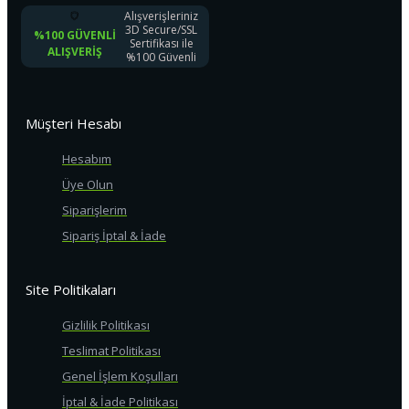
Alışverişleriniz
3D Secure/SSL
%100 GÜVENLI
Sertifikası ile
ALIŞVERIŞ
%100 Güvenli
Müşteri Hesabı
Hesabım
Üye Olun
Siparişlerim
Sipariş İptal & İade
Site Politikaları
Gizlilik Politikası
Teslimat Politikası
Genel İşlem Koşulları
İptal & İade Politikası