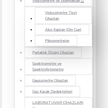
Viskozimetre ve Ekipmanları
Viskozimetre Test
Cihazları
Akış Kapları (Dın Cup)
Piknometreler
Parlaklık Ölçüm Cihazları
Spektrometre ve
Spektrofotometre
Gaussmetre Cihazları
Gaz Kaçak Dedektörleri
LABORATUVAR CİHAZLARI