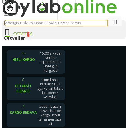
Menu
Üye Ol
Bize Yazın
0 ürün - 0,00 TL
0
Siparişleriniz Hızlı Kargoda
Cetveller
15:00'a kadar
verilen
HIZLI KARGO
siparişleriniz
aynı gün
kargoda!
Tüm kredi
kartlarına 12
12 TAKSIT
aya varan taksit
FIRSATI
ile ödeme
kolaylığı
2000 TL üzeri
alışverişlerde
KARGO BEDAVA
kargo ücreti
tamamen bize
ait