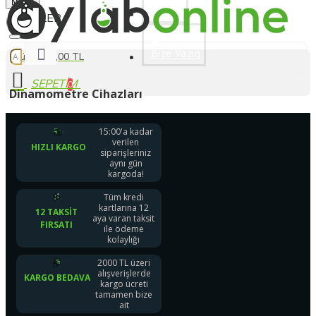
Menu
Üye Ol
Bize Yazın
0 ürün - 0,00 TL
0
Dinamometre Cihazları
15:00'a kadar
verilen
HIZLI KARGO
siparişleriniz
aynı gün
kargoda!
Tüm kredi
kartlarına 12
12 TAKSIT
aya varan taksit
FIRSATI
ile ödeme
kolaylığı
2000 TL üzeri
alışverişlerde
KARGO BEDAVA
kargo ücreti
tamamen bize
ait