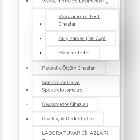
Viskozimetre ve Ekipmanları
Viskozimetre Test
Cihazları
Akış Kapları (Dın Cup)
Piknometreler
Parlaklık Ölçüm Cihazları
Spektrometre ve
Spektrofotometre
Gaussmetre Cihazları
Gaz Kaçak Dedektörleri
LABORATUVAR CİHAZLARI