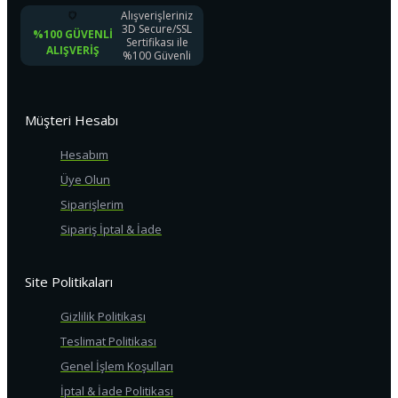
Alışverişleriniz
3D Secure/SSL
%100 GÜVENLI
Sertifikası ile
ALIŞVERIŞ
%100 Güvenli
Müşteri Hesabı
Hesabım
Üye Olun
Siparişlerim
Sipariş İptal & İade
Site Politikaları
Gizlilik Politikası
Teslimat Politikası
Genel İşlem Koşulları
İptal & İade Politikası