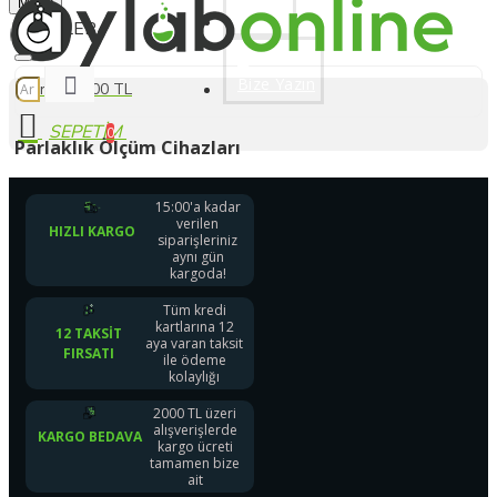
Menu
Üye Ol
Bize Yazın
0 ürün - 0,00 TL
0
Parlaklık Ölçüm Cihazları
15:00'a kadar
verilen
HIZLI KARGO
siparişleriniz
aynı gün
kargoda!
Tüm kredi
kartlarına 12
12 TAKSIT
aya varan taksit
FIRSATI
ile ödeme
kolaylığı
2000 TL üzeri
alışverişlerde
KARGO BEDAVA
kargo ücreti
tamamen bize
ait