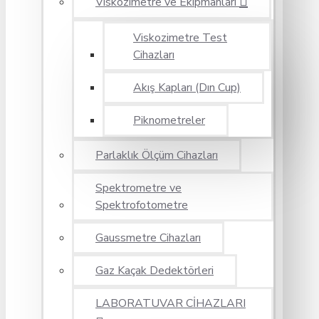
Viskozimetre ve Ekipmanları
Viskozimetre Test
Cihazları
Akış Kapları (Dın Cup)
Piknometreler
Parlaklık Ölçüm Cihazları
Spektrometre ve
Spektrofotometre
Gaussmetre Cihazları
Gaz Kaçak Dedektörleri
LABORATUVAR CİHAZLARI