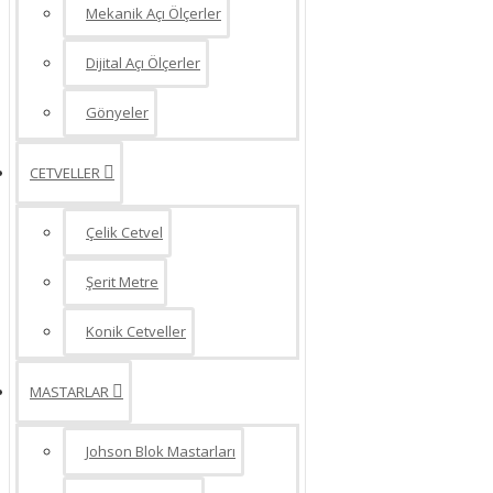
Mekanik Açı Ölçerler
Dijital Açı Ölçerler
Gönyeler
CETVELLER
Çelik Cetvel
Şerit Metre
Konik Cetveller
MASTARLAR
Johson Blok Mastarları