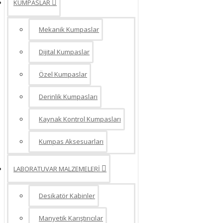
KUMPASLAR
Manometre - Fark Basınç Ölçer
Mekanik Kumpaslar
Dijital Kumpaslar
Özel Kumpaslar
Derinlik Kumpasları
Kaynak Kontrol Kumpasları
Kumpas Aksesuarları
LABORATUVAR MALZEMELERİ
Desikatör Kabinler
Manyetik Karıştırıcılar