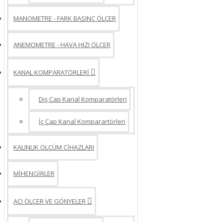
MANOMETRE - FARK BASINÇ ÖLÇER
ANEMOMETRE - HAVA HIZI ÖLÇER
KANAL KOMPARATÖRLERİ
Dış Çap Kanal Komparatörleri
İç Çap Kanal Komparartörleri
KALINLIK ÖLÇÜM CİHAZLARI
MİHENGİRLER
AÇI ÖLÇER VE GÖNYELER